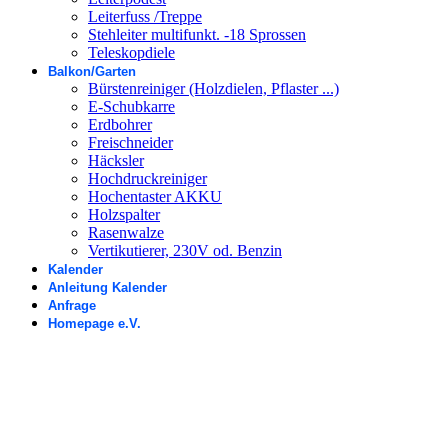
Leiterfuss /Treppe
Stehleiter multifunkt. -18 Sprossen
Teleskopdiele
Balkon/Garten
Bürstenreiniger (Holzdielen, Pflaster ...)
E-Schubkarre
Erdbohrer
Freischneider
Häcksler
Hochdruckreiniger
Hochentaster AKKU
Holzspalter
Rasenwalze
Vertikutierer, 230V od. Benzin
Kalender
Anleitung Kalender
Anfrage
Homepage e.V.