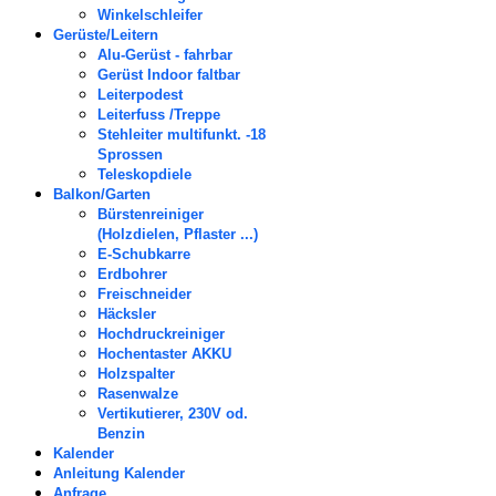
Winkelschleifer
Gerüste/Leitern
Alu-Gerüst - fahrbar
Gerüst Indoor faltbar
Leiterpodest
Leiterfuss /Treppe
Stehleiter multifunkt. -18
Sprossen
Teleskopdiele
Balkon/Garten
Bürstenreiniger
(Holzdielen, Pflaster ...)
E-Schubkarre
Erdbohrer
Freischneider
Häcksler
Hochdruckreiniger
Hochentaster AKKU
Holzspalter
Rasenwalze
Vertikutierer, 230V od.
Benzin
Kalender
Anleitung Kalender
Anfrage