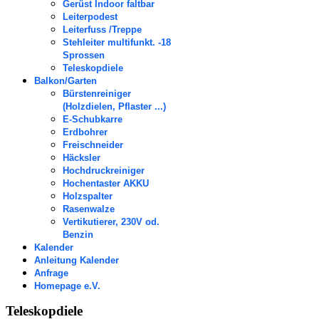
Gerüst Indoor faltbar
Leiterpodest
Leiterfuss /Treppe
Stehleiter multifunkt. -18
Sprossen
Teleskopdiele
Balkon/Garten
Bürstenreiniger
(Holzdielen, Pflaster ...)
E-Schubkarre
Erdbohrer
Freischneider
Häcksler
Hochdruckreiniger
Hochentaster AKKU
Holzspalter
Rasenwalze
Vertikutierer, 230V od.
Benzin
Kalender
Anleitung Kalender
Anfrage
Homepage e.V.
Teleskopdiele